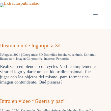
Skip
to
content
Ilustración de logotipo a 3d
5 August, 2024
| Categorías:
3D
,
5estrellas
,
brochure
,
carátula
,
Editorial
,
Ilustración
,
Imagen Corporativa
,
Impreso
,
Portafolio
Realizado en blender con cycles No fue simplemente
virar el logo y darle un sentido tridimensional, fue
jugar con los objetos del mismo, para formar una
imagen contundente. Qué piensas?
Intro en vídeo “Guerra y paz”
17 June, 2024
| Categorías:
5estrellas
,
Animación
,
blender
,
Ilustración
,