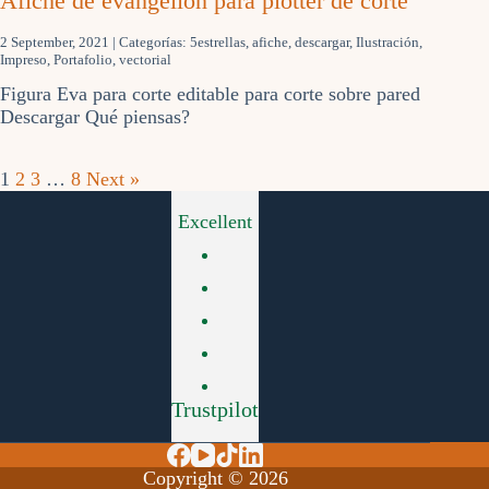
Afiche de evangelion para plotter de corte
2 September, 2021
| Categorías:
5estrellas
,
afiche
,
descargar
,
Ilustración
,
Impreso
,
Portafolio
,
vectorial
Figura Eva para corte editable para corte sobre pared
Descargar Qué piensas?
1
2
3
…
8
Next »
Excellent
Trustpilot
Copyright © 2026