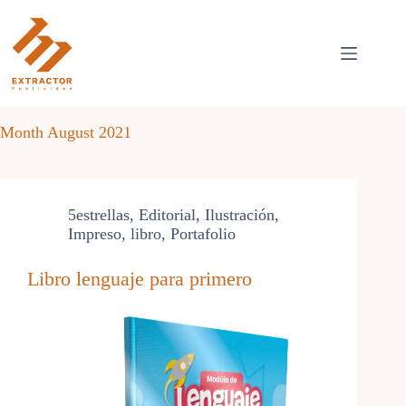
Skip
to
content
Month
August 2021
5estrellas
,
Editorial
,
Ilustración
,
Impreso
,
libro
,
Portafolio
Libro lenguaje para primero