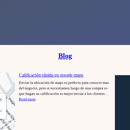
Blog
Calificación rápida en google maps
Enviar la ubicación de maps es perfecto para conocer mas
del negocio, pero si necesitamos luego de una compra es
que hagan su calificación es mejor enviar a los clientes…
:
Read more
Calificación
rápida
en
google
maps