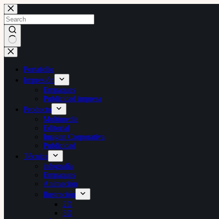
Skip
to
content
No
results
Portafolio
Impresión
Empaques
Publicidad impresa
Producto
Multimedia
Editorial
Imagen Corporativa
Publicidad
Técnica
infografía
Empaques
Animación
Ilustración
2D
3D