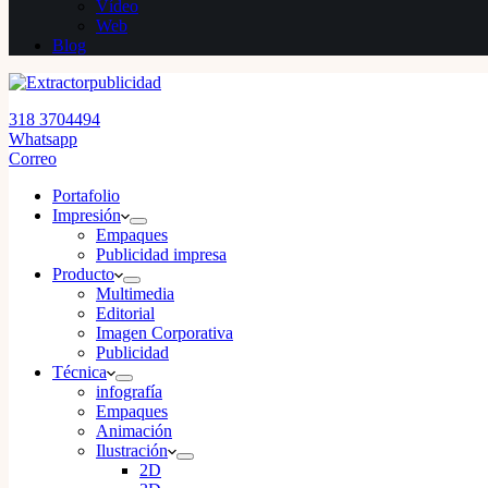
Vídeo
Web
Blog
318 3704494
Whatsapp
Correo
Portafolio
Impresión
Empaques
Publicidad impresa
Producto
Multimedia
Editorial
Imagen Corporativa
Publicidad
Técnica
infografía
Empaques
Animación
Ilustración
2D