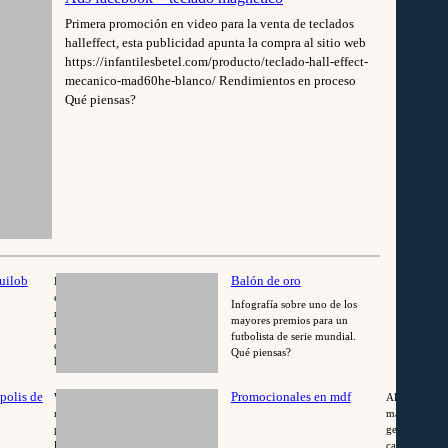
Primera promoción en video para la venta de teclados
halleffect, esta publicidad apunta la compra al sitio web
https://infantilesbetel.com/producto/teclado-hall-effect-
mecanico-mad60he-blanco/ Rendimientos en proceso
Qué piensas?
uilob
Balón de oro
La empresa Maquilob se
enfoca en la fabricación de
Infografía sobre uno de los
maquinas y la linea de
mayores premios para un
producción para realización de
futbolista de serie mundial.
cerámicas y ladrillos. Tuve el
Qué piensas?
honor de fabricar su página
:
tipo portafolio.…
Read more
Página
polis de
Promocionales en mdf
Web para hotel con sistema de
Al crear art
web
reservación con agenda y
madera, no m
–
pago, no solo puedes conocer
genéricos. P
Maquilob
los servicios de lugar, sino
cada pieza, p