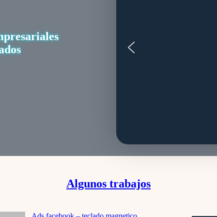
mpresariales
ados
Algunos trabajos
Ads facebook – teclado magnetico