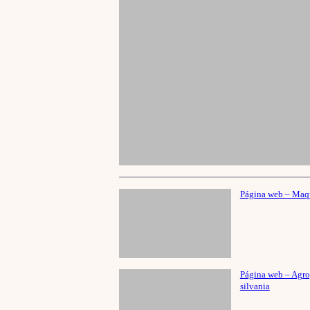
Página web – Maq
Página web – Agro
silvania