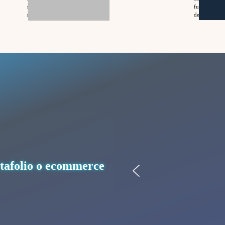
según su agenda reservar el día
funcionalida
más económico.
desde el inici
anticiparme
rtafolio o ecommerce