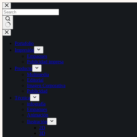
Skip
to
content
No
results
Portafolio
Impresión
Empaques
Publicidad impresa
Producto
Multimedia
Editorial
Imagen Corporativa
Publicidad
Técnica
infografía
Empaques
Animación
Ilustración
2D
3D