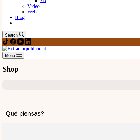
3D
Vídeo
Web
Blog
Search
Menu
Shop
Qué piensas?