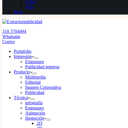
Vídeo
Web
Blog
318 3704494
Whatsapp
Correo
Portafolio
Impresión
Empaques
Publicidad impresa
Producto
Multimedia
Editorial
Imagen Corporativa
Publicidad
Técnica
infografía
Empaques
Animación
Ilustración
2D