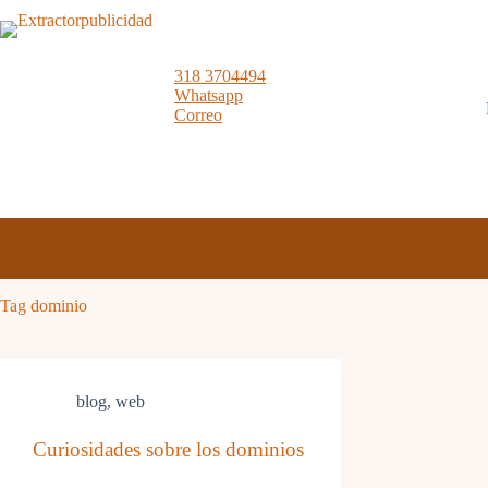
Skip
to
content
318 3704494
Whatsapp
Correo
Tag
dominio
blog
,
web
Curiosidades sobre los dominios