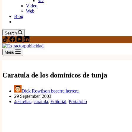
3D
Vídeo
Web
Blog
Search
Menu
Caratula de los dominicos de tunja
Dick Rowilson becerra herrera
29 September, 2003
4estrellas
,
carátula
,
Editorial
,
Portafolio