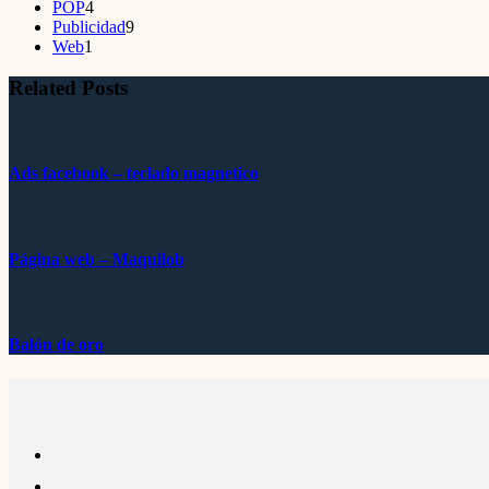
4
products
POP
4
products
9
Publicidad
9
1
products
Web
1
product
Related Posts
Ads facebook – teclado magnetico
Página web – Maquilob
Balón de oro