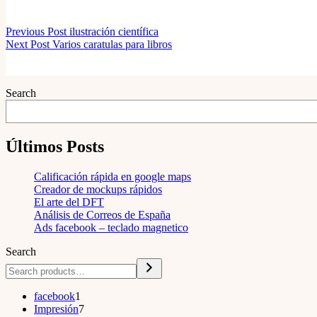
Previous
Post
ilustración científica
Next
Post
Varios caratulas para libros
Search
Últimos Posts
Calificación rápida en google maps
Creador de mockups rápidos
El arte del DFT
Análisis de Correos de España
Ads facebook – teclado magnetico
Search
1
facebook
1
product
7
Impresión
7