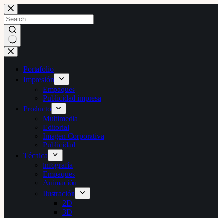
Skip
to
content
No
results
Portafolio
Impresión
Empaques
Publicidad impresa
Producto
Multimedia
Editorial
Imagen Corporativa
Publicidad
Técnica
infografía
Empaques
Animación
Ilustración
2D
3D