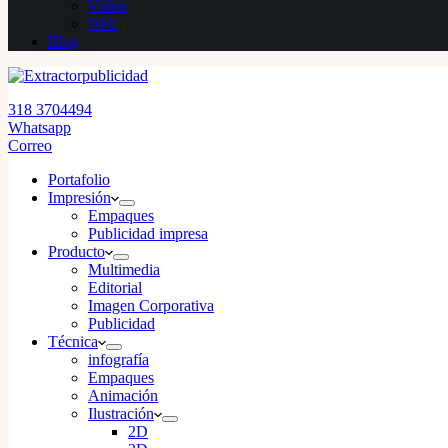
Vídeo
Web
Blog
318 3704494
Whatsapp
Correo
Portafolio
Impresión
Empaques
Publicidad impresa
Producto
Multimedia
Editorial
Imagen Corporativa
Publicidad
Técnica
infografía
Empaques
Animación
Ilustración
2D