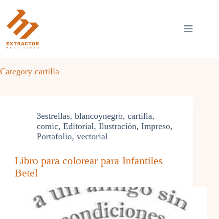
Skip
to
content
Category
cartilla
3estrellas
,
blancoynegro
,
cartilla
,
comic
,
Editorial
,
Ilustración
,
Impreso
,
Portafolio
,
vectorial
Libro para colorear para Infantiles
Betel