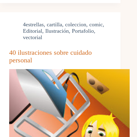
4estrellas
,
cartilla
,
coleccion
,
comic
,
Editorial
,
Ilustración
,
Portafolio
,
vectorial
40 ilustraciones sobre cuidado
personal