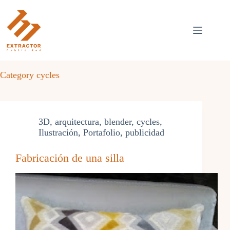
Skip
to
content
Category
cycles
3D
,
arquitectura
,
blender
,
cycles
,
Ilustración
,
Portafolio
,
publicidad
Fabricación de una silla