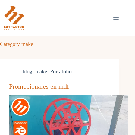
Skip
to
content
Category
make
blog
,
make
,
Portafolio
Promocionales en mdf