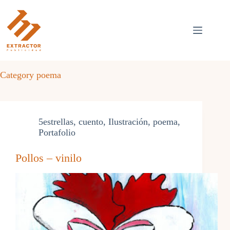
Skip
to
content
Category
poema
5estrellas
,
cuento
,
Ilustración
,
poema
,
Portafolio
Pollos – vinilo