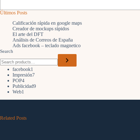
Últimos Posts
Calificación rápida en google maps
Creador de mockups rápidos
El arte del DFT
Análisis de Correos de España
Ads facebook – teclado magnetico
Search
1
facebook
1
product
7
Impresión
7
4
products
POP
4
products
9
Publicidad
9
1
products
Web
1
product
Related Posts