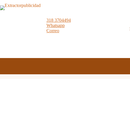
Skip
to
content
318 3704494
Whatsapp
Correo